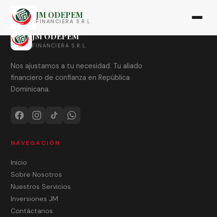
JM ODEPEM
FINANCIERA S.R.L.
JM ODEPEM
FINANCIERA S.R.L.
Nos ajustamos a tu necesidad. Tu aliado
financiero de confianza en República
Dominicana.
NAVEGACIÓN
Inicio
Sobre Nosotros
Nuestros Servicios
Inversiones JM
Contáctanos