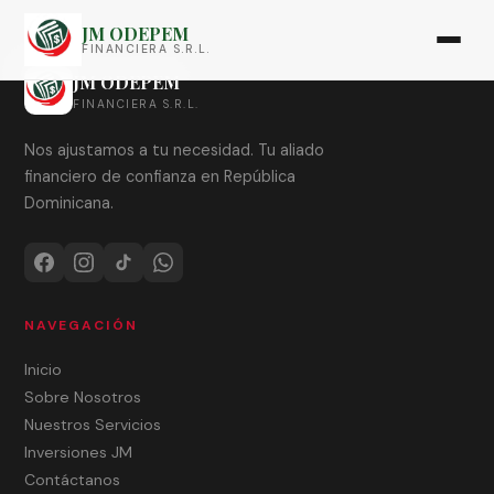
JM ODEPEM
FINANCIERA S.R.L.
JM ODEPEM
FINANCIERA S.R.L.
Nos ajustamos a tu necesidad. Tu aliado
financiero de confianza en República
Dominicana.
NAVEGACIÓN
Inicio
Sobre Nosotros
Nuestros Servicios
Inversiones JM
Contáctanos